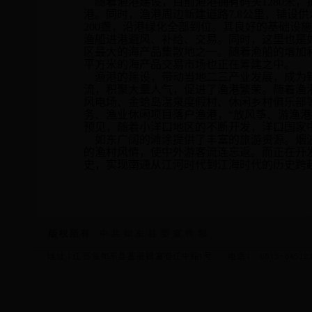
随着渔港建设，目前渔港拥有码头1280米，护
港。同时，渔港周边新建道路7.8公里，铺设供
200盏，沿港绿化全部到位。其良好的基础设
渔船进港避风、补给、交易。同时，这里也是
区最大的海产品集散地之一。随着渔船的增加
平方米的海产品交易市场也正在筹建之中。
渔港的建设，带动当地二三产业发展，成为新
流，积聚大量人气，促进了渔港繁荣。随着渔
风电场、金蛤岛温泉度假村、休闲乡村俱乐部
务、渔业休闲项目落户渔港，“放风筝、游渔港
预见，随着小洋口地区的不断开发，洋口国家
如东广阔的滩涂提供了丰富的旅游资源。烟波
的渔村风情，使中外游客流连忘返。而正在开发
史，实现南通从江河时代到江海时代的历史跨