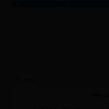
|
|
|
|
|
首 页
机构简介
理论学习
社会宣传
新闻宣传
社会
当前位置：
首页
>
如东简介
> 正文
全国第一人