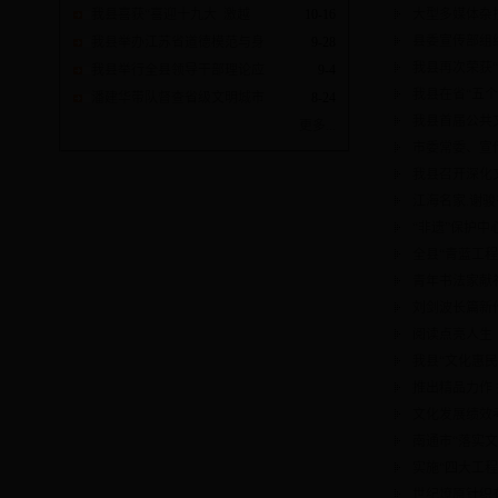
大型多媒体杂
我县喜获“喜迎十九大 激越
10-16
县委宣传部组织
我县举办江苏省道德模范与身
9-28
我县再次荣获
我县举行全县领导干部理论应
9-4
我县在省“五
潘建华带队督查省级文明城市
8-24
我县首届公共
更多...
市委常委、宣
我县召开深化
江海名家.谢
“非遗”保护
全县“青蓝工
青年书法家献
刘剑波长篇新
阅读点亮人生 
我县“文化惠民
推出精品力作
文化发展绩效
南通市“落实
实施“四大工
世纪燎原针织