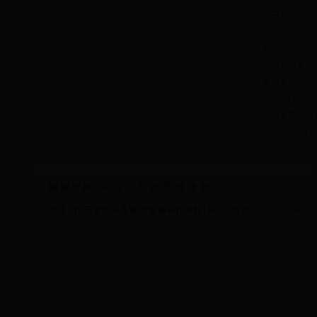
心中有“三老”
河口镇接受市
建设农民精神
浅析乡镇文化
聚焦文化命题
“浅水湾杯”
江海文艺志愿
“2011年如