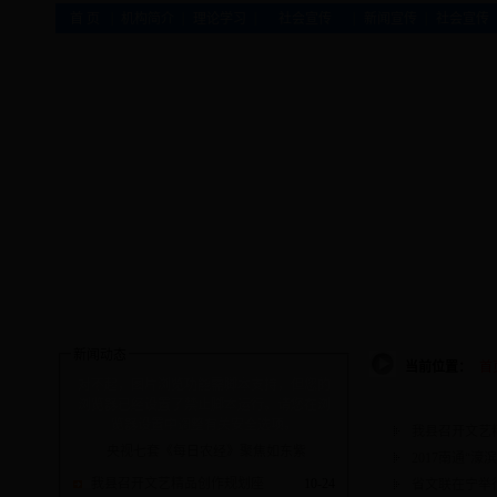
|
|
|
|
|
首 页
机构简介
理论学习
社会宣传
新闻宣传
社会宣传
新闻动态
当前位置：
首
对不起，图片浏览功能需脚本支持，但您的
浏览器已经设置了禁止脚本运行。请您在浏
览器设置中调整有关安全选项。
我县召开文艺
央视七套《每日农经》聚焦如东紫
2017南通“
我县召开文艺精品创作规划座
10-24
省文联在宁举