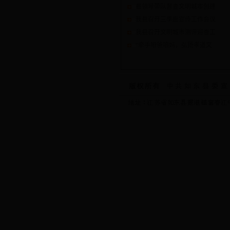
县领导带队督查文明城市创建
我县召开三季度宣传工作会议
我县召开文明城市测评迎查工
“牵手咱爸咱妈，弘扬孝道文