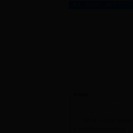
|
|
|
首 页
机构简介
理论学习
社
新闻动态
对不起，图片浏览功能需脚本支持，
浏览器已经设置了禁止脚本运行。请
览器设置中调整有关安全选项
央视七套《每日农经》聚焦如东
县领导带队督查文明城市创建