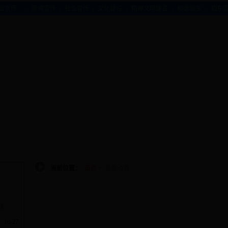
|
|
|
|
|
|
会宣传
新闻宣传
社会宣传
文化建设
精神文明建设
和谐如东
如东
当前位置：
首页
>
基层动态
但您的
您在浏
。
紫
10-27