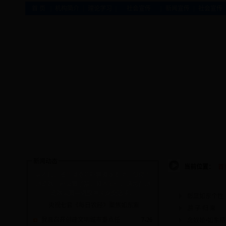
|
|
|
|
|
首 页
机构简介
理论学习
社会宣传
新闻宣传
社会宣传
新闻动态
当前位置：
首
对不起，图片浏览功能需脚本支持，但您的
浏览器已经设置了禁止脚本运行。请您在浏
览器设置中调整有关安全选项。
彰显如东个性
央视七套《每日农经》聚焦如东紫
游 子 归 来
我县召开创建文明城市重点任
7-26
念奴娇•如东