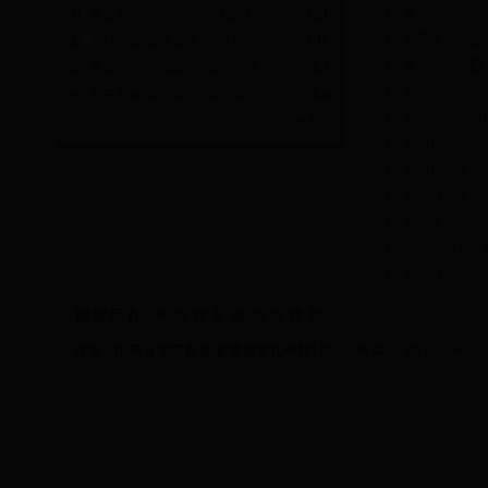
厚德笃行图自
我县举办县委中心组“社会转
7-21
高擎灵魂的圣
2017南通“濠滨夏夜”拉开帷
7-10
擦亮服务窗口
我县召开文明城市创建现场推
7-7
我愿做一朵奔
如东地税“爱心妈妈”群体当
7-6
为新时期如东
更多...
如东精神赞
如东精神论
如东县《关爱
我县丰利镇沙
加强小康宣传
新农村建设