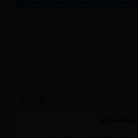
|
|
|
|
|
首 页
机构简介
理论学习
社会宣传
新闻宣传
社会宣传
当前位置：
首页
>
新闻中心
> 正文
我县举办县委中心组