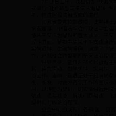
7
月
20
日上午，我县借助“扶海大
式举行“社会转型与平安法治建设”
平，推进建设法治政府的进程。
江苏省委党校副教授、法学博士
常务理事、中国法学会行政法学会理
他从平安法治建设的重大意义、平安
议等方面，紧扣中央关于平安法治建
实的资料、生动的案例，阐述了平安
作，并就社会转型期间平安法治建设
县委常委、宣传部部长张蓉蓉主
富、语言生动，融学术性、实用性、
治工作。当前，我县正处于经济转型
发、多发，对做好各项工作的要求也
展，以讲座为契机，切实增强运用法
依法、遇事找法、解决问题用法、化
提供有力的法治保障。
县委中心组成员；各镇
(
区、街道