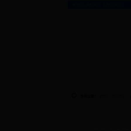
|
|
|
首 页
机构简介
理论学习
当前位置：
首页
>
画说如东
>