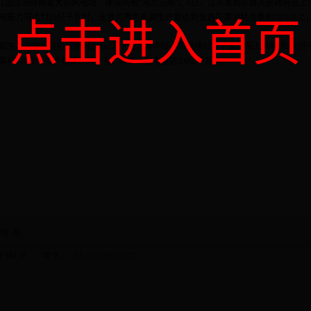
 打造亚洲规模最大的风电场、建设风电“海上三峡”，8日，江苏省如东县人民政府在
发电能力将达到25亿千瓦时，全县可再生能源生产量达到全县能源消耗总量的70%以上
点击进入首页
县风电总装机规模可达332万千瓦，其中陆上风电场82万千瓦，海上风电场250万
机140台，投产规模23万千瓦，累计上网电量达3.6亿千瓦时。