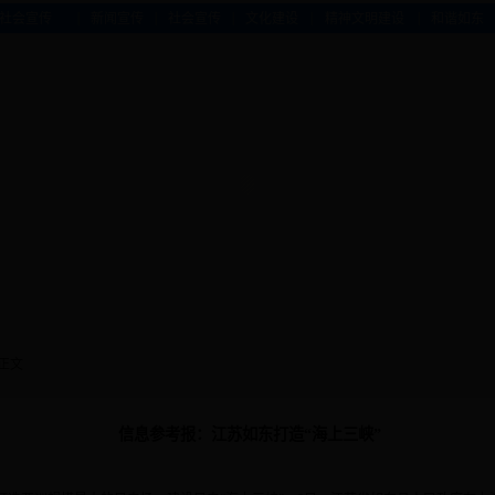
|
|
|
|
|
社会宣传
新闻宣传
社会宣传
文化建设
精神文明建设
和谐如东
 正文
信息参考报：江苏如东打造“海上三峡”