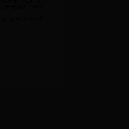
上海举办新闻发布会宣布，至
，达到“绿色能源县”的国际标
千瓦，建成后将成为亚洲规模