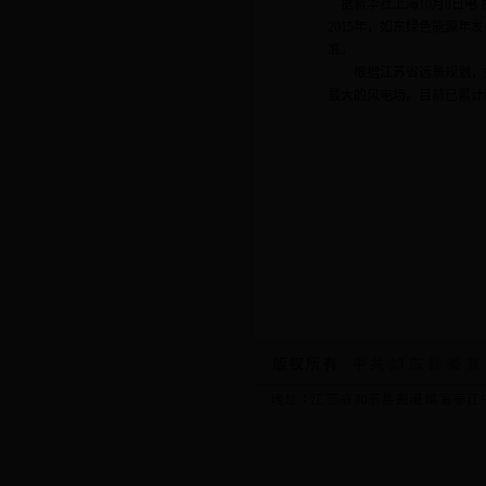
据新华社上海10月8日电
2015年，如东绿色能源年
准。
根据江苏省远景规划，如东
最大的风电场。目前已累计装