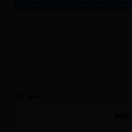
|
|
|
|
|
首 页
机构简介
理论学习
社会宣传
新闻宣传
社会宣传
当前位置：
首页
>
新闻中心
> 正文
我县组织