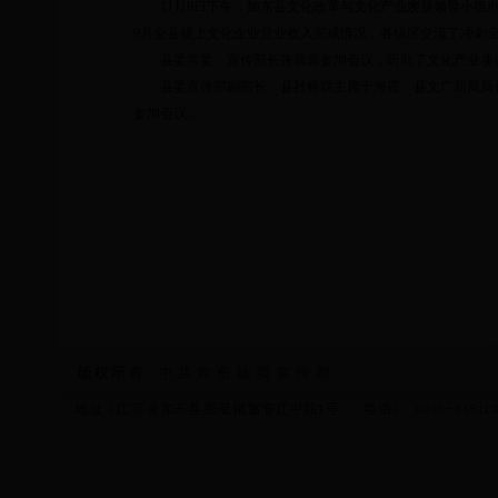
11
月
9
日
下午，如东县文化改革与文化产业发展领导小组
9
月全县规上文化企业营业收入完成情况，各镇区交流了冲刺
县委常委、宣传部长张蓉蓉参加会议，听取了文化产业项
县委宣传部副部长、县社科联主席于海霞、县文广新局局
参加会议。