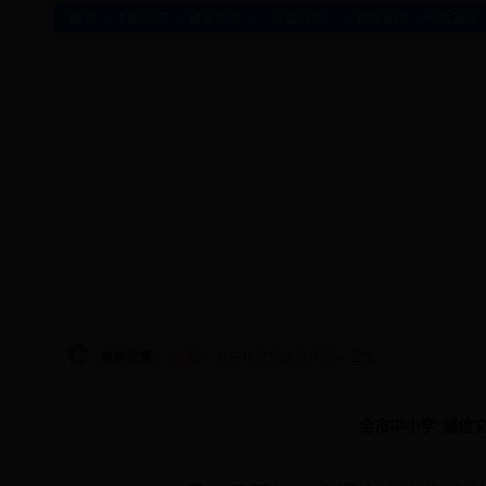
|
|
|
|
|
首 页
机构简介
理论学习
社会宣传
新闻宣传
社会宣传
当前位置：
首页
>
未成年思想道德建设
> 正文
全市中小学“诚信