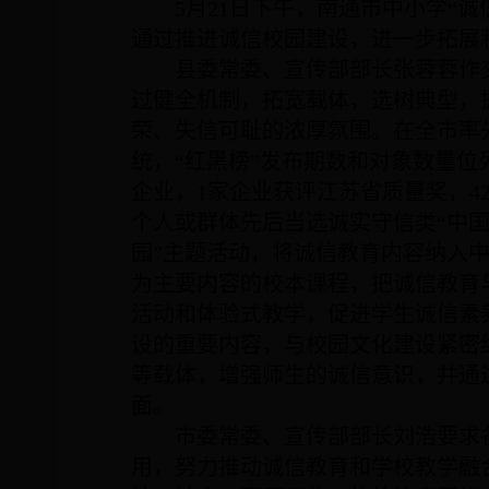
5
月
21
日下午，南通市中小学“诚
通过推进诚信校园建设，进一步拓展
县委常委、宣传部部长张蓉蓉作
过健全机制，拓宽载体，选树典型，
荣、失信可耻的浓厚氛围。在全市率
统，“红黑榜”发布期数和对象数量位
企业，
1
家企业获评江苏省质量奖，
4
个人或群体先后当选诚实守信类“中国
园”主题活动，将诚信教育内容纳入
为主要内容的校本课程，把诚信教育
活动和体验式教学，促进学生诚信素
设的重要内容，与校园文化建设紧密
等载体，增强师生的诚信意识，并通
面。
市委常委、宣传部部长刘浩要求
用，努力推动诚信教育和学校教学融