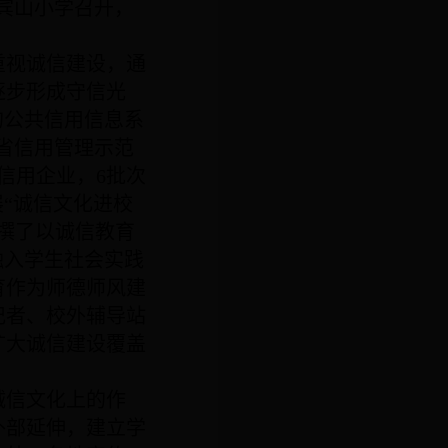
宾山小学召开，
重视诚信建设，通
逐步形成守信光
的公共信用信息系
省信用管理示范
信用企业，
6
批次
“诚信文化进校
撰了以诚信教育
融入学生社会实践
育作为师德师风建
记者、校外辅导站
扩大诚信建设覆盖
诚信文化上的作
外部延伸，建立学