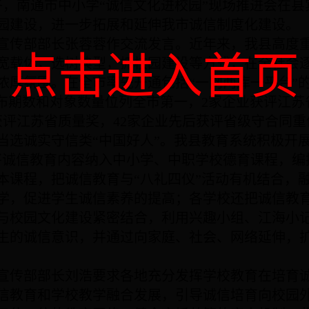
午，南通市中小学“诚信文化进校园”现场推进会在县
园建设，进一步拓展和延伸我市诚信制度化建设。
宣传部部长张蓉蓉作交流发言。近年来，我县高度
点击进入首页
宽载体，选树典型，抓校园建设等方式，在全社会
浓厚氛围。在全市率先开通包括“一网两库一平台”
发布期数和对象数量位列全市第一，
2
家企业获评江苏
获评江苏省质量奖，
42
家企业先后获评省级守合同重
当选诚实守信类“中国好人”。我县教育系统积极开展
将诚信教育内容纳入中小学、中职学校德育课程，编
本课程，把诚信教育与“八礼四仪”活动有机结合，
学，促进学生诚信素养的提高；各学校还把诚信教
与校园文化建设紧密结合，利用兴趣小组、江海小
生的诚信意识，并通过向家庭、社会、网络延伸，
宣传部部长刘浩要求各地充分发挥学校教育在培育
信教育和学校教学融合发展，引导诚信培育向校园