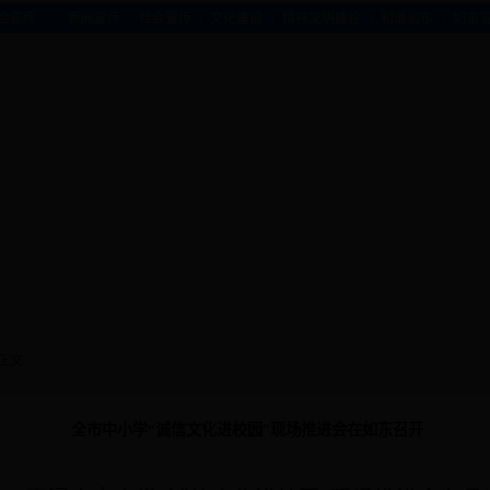
|
|
|
|
|
|
会宣传
新闻宣传
社会宣传
文化建设
精神文明建设
和谐如东
如东
 正文
全市中小学“诚信文化进校园”现场推进会在如东召开