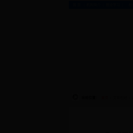
|
|
|
首 页
机构简介
理论学习
社
当前位置：
首页
>
文明创建
>