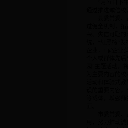
5
月
21
日下
通过推进诚信校
县委常委、
过健全机制，拓
荣、失信可耻的
统，“红黑榜”
企业，
1
家企业
个人或群体先后
园”主题活动，
为主要内容的校
活动和体验式教
设的重要内容，
等载体，增强师
面。
市委常委、
用，努力推动诚