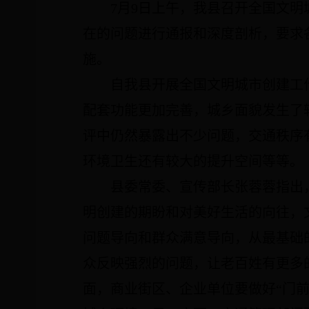
7
月
9
日上午，我县召开全国文明
在的问题进行通报和深度剖析，要求
施。
自我县开展全国文明城市创建工
配套功能更加完善，城乡面貌发生了
评中仍然暴露出不少问题，交通秩序
环境卫生还有较大的提升空间等等。
县委常委、宣传部长张蓉蓉指出
明创建的期盼和对美好生活的向往，
问题导向和群众满意导向，从最基础
众反映强烈的问题，让老百姓有更多
面，商业街区、企业单位要做好“门