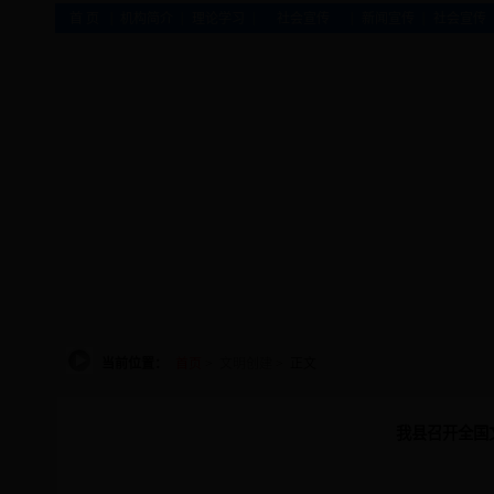
|
|
|
|
|
首 页
机构简介
理论学习
社会宣传
新闻宣传
社会宣传
当前位置：
首页
>
文明创建
> 正文
我县召开全国