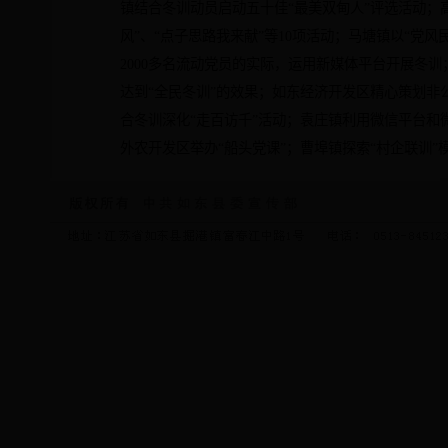
镇结合冬训动员启动五十佳“最美双甸人”评选活动；
风”、“点子思路我来献”等
10
项活动；马塘镇以“党风
2000
多名流动党员的实际，运用新媒体平台开展冬训；
达到“全民冬训”的效果；如东经济开发区精心策划
合冬训深化“走百访千”活动；袁庄镇利用微信平台和
外农开发区举办“船头党课”；曹埠镇探索“村企联训