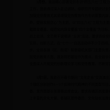
1
月份，
我县精心部署党员冬训“四五六七”工程力
工作，我县通过深入走访调研、组织召开专题研讨会
加强党员教育尤其是增强党性教育作为冬训重要内容
养，提振发展信心”为主题，以“四五六七”工程为主
载体全覆盖、规范化内容全覆盖“四个全覆盖”为目
员上台讲、文艺骨干说唱讲 “五讲”活动，要求各级
实际，创新方式，在“七个一”自选活动中不少于四
步。全县各镇（区、街道）和县级机关部门主要负责
层党员教育方面，我县将把基层作为重点，在全县非
全面深入开展党的创新理论学习和党性教育，不断夯
1
月
7
日
，
我县召开春节期间 “文化走亲”交流演
个镇区分别创作
4
－
5
个反映时代精神的不同类型节目
委、宣传部部长张蓉蓉出席会议，要求各镇区高度重
上丰富的文化大餐。各镇区宣传委员、文化站长出席