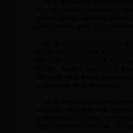
1
月
9
日
，
我县邀请全国第
25
届摄影艺术展览纪录
华展示了其近期的摄影作品及曾经的经典作品，并通
光调色等多方面的知识，并就如何把握人物的神态、
影爱好者们要善观察、勤思考，不过分追求摄影器材
1
月
12
日
，
我县召开全县党员冬训动员大会，深
冬训工作。大会采取电视直播方式，县行政中心会议
讲话，他指出，冬训工作影响的是思想，作用的是人
“补钙强身”、“充电续航”、“加油鼓劲”的作用；
河镇、双甸镇、高新区、教育系统、金融系统等镇区
议，县领导任新峰、杨中坚、蒋树建出席会议。
1
月
12
日
，
市委宣传部副部长黄正平为我县党员干
“陷阱与挑战”、“对策与战略”等
3
个方面，结合历史和
面”战略布局的辩证关系和内在逻辑，阐述了“四个全
信息量大，既有对理论性知识的深入讲解，又引用大