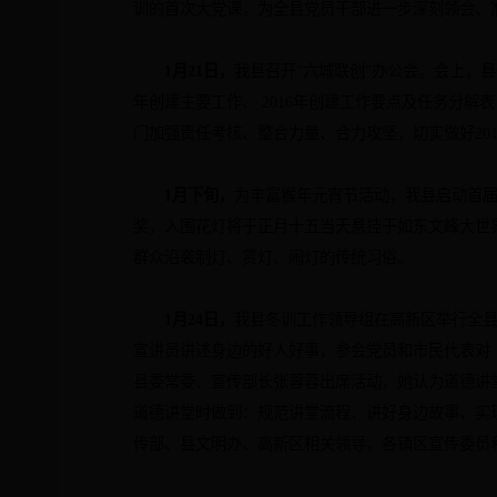
训的首次大党课，为全县党员干部进一步深刻领会、
1
月
21
日
，
我县召开“六城联创”办公会。会上，
年创建主要工作、
2016
年创建工作要点及任务分解表
门加强责任考核、整合力量、合力攻坚，切实做好
20
1
月下旬，
为丰富猴年元宵节活动，我县启动首
奖，入围花灯将于
正月十五
当天悬挂于如东文峰大世
群众沿袭制灯、赏灯、闹灯的传统习俗。
1
月
24
日
，
我县冬训工作领导组在高新区举行全
宣讲员讲述身边的好人好事，参会党员和市民代表对
县委常委、宣传部长张蓉蓉出席活动，她认为道德讲
道德讲堂时做到：规范讲堂流程、讲好身边故事、实
传部、县文明办、高新区相关领导，各镇区宣传委员