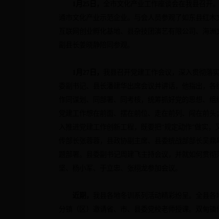
1
月
25
日
，
全市文化产业工作座谈会在我县召开
通市文化产业示范企业。与会人员参观了如东县红木
互联网创业孵化基地、县杂技团演艺有限公司、海洲
副县长姜晓静陪同参观。
1
月
27
日
，
我县召开党建工作会议，深入贯彻落
委副书记、县长潘建华出席会议并讲话，他指出，各
作同谋划、同部署、同考核，统筹抓好党的思想、组
党建工作想在前面、摆在前位、走在前列、闯在前头
入推进党建工作创新工程，既要把“规定动作”做实，
传部长张蓉蓉，县政协副主席、县委统战部部长吴鼎
题部署。县委副书记周建飞主持会议，并就如何贯彻
坚、杨小军、于立忠、张栩龙参加会议。
近期，
我县各地冬训系列活动精彩纷呈。全县各
分镇（区）邀请省、市、县委
党校
老师授课。双甸镇