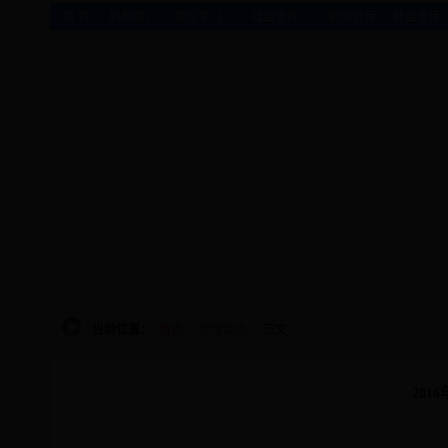
|
|
|
|
|
首 页
机构简介
理论学习
社会宣传
新闻宣传
社会宣传
当前位置：
首页
>
宣传动态
> 正文
201