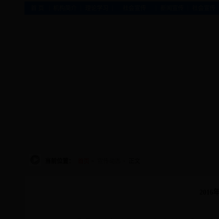
|
|
|
|
|
首 页
机构简介
理论学习
社会宣传
新闻宣传
社会宣传
当前位置：
首页
>
宣传动态
> 正文
201