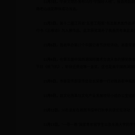
11
月
3
日
，
中央文明办发布
10
月“中国好人榜”。我县用超
籍老山战友群体成功当选。
11
月
3
日
，
第十二届江苏省“五星工程奖”书法美术类作品
行书《王维诗》为入展作品。此次获奖填补了我县历年来此类
11
月
6
日
，
我县举办第
17
个中国记者节庆祝活动。县委常
11
月
6
日
，
在第五届中国西湖国际魔术交流大会的颁奖晚
节目《纸飞机》，斩获近景组唯一金奖，这也是自中国西湖国
11
月
9
日
，
市委宣传部宣传处处长梁春一行对我县新申报
11
月
9
日
，
县文化改革与文化产业发展领导小组办公室组
11
月
12
日
，
50
名读友在县图书馆举行秋季共读论坛活动，
11
月
13
日
，
“一带一路”国家青年留学生以及东南大学的