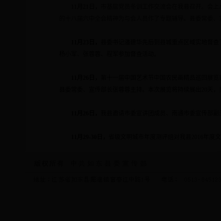
11
月
21
日
，
市基层党员冬训工作交流会在我县召开。会上
的十八届六中全会精神为与会人员作了专题辅导。县委常委、
11
月
23
日
，
县委书记潘建华先后到县城重点区域实地督查
杨小军、张蓉蓉、程军参加督查活动。
11
月
26
日
，
第十一届中国艺术节中国农民画精品巡回展览
县委常委、宣传部长张蓉蓉主持。本次展览将持续展出
20
天，
11
月
26
日
，
我县邀请市委宣讲团成员、南通市委宣传部副
11
月
29-30
日，
省级文明城市年度测评组对我县
2016
年度