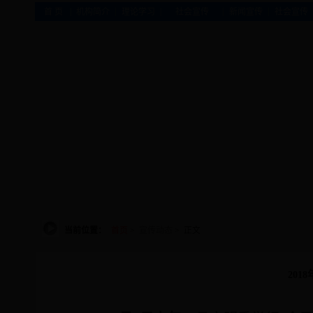
|
|
|
|
|
首 页
机构简介
理论学习
社会宣传
新闻宣传
社会宣传
当前位置：
首页
>
宣传动态
> 正文
201