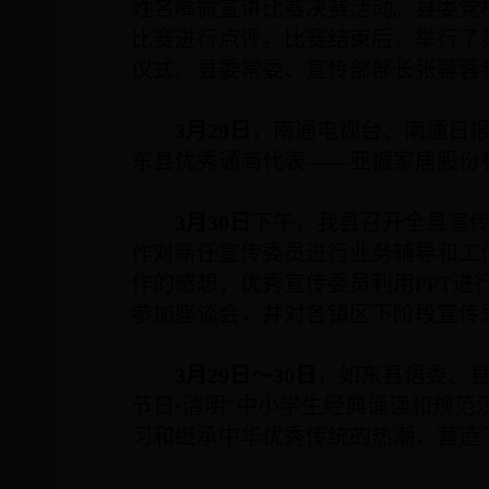
姓名嘴微宣讲比赛决赛活动。县委党
比赛进行点评。比赛结束后，举行了
仪式。县委常委、宣传部部长张蓉蓉
3
月
29
日
，南通电视台、南通日
东县优秀通商代表——亚振家居股份
3
月
30
日
下午，我县召开全县宣
作对新任宣传委员进行业务辅导和工
作的感想，优秀宣传委员利用
PPT
进
参加座谈会，并对各镇区下阶段宣传
3
月
29
日～
30
日
，如东县语委、县
节日•清明”中小学生经典诵读和规
习和继承中华优秀传统的热潮，营造