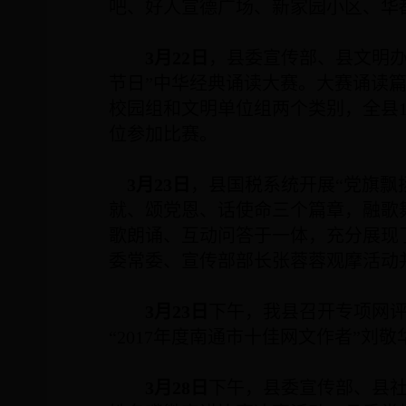
吧、好人宣德广场、新家园小区、华
3
月
22
日
，县委宣传部、县文明办
节日”中华经典诵读大赛。大赛诵读
校园组和文明单位组两个类别，全县
位参加比赛。
3
月
23
日
，县国税系统开展“党旗飘
就、颂党恩、话使命三个篇章，融歌
歌朗诵、互动问答于一体，充分展现
委常委、宣传部部长张蓉蓉观摩活动
3
月
23
日
下午，我县召开专项网
“
2017
年度南通市十佳网文作者”刘敬
3
月
28
日
下午，县委宣传部、县社