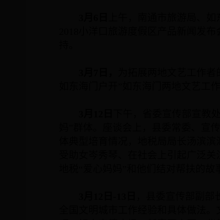
3
月
6
日
上午，南通市旅游局、如
2018
小洋口旅游度假区产品新闻发布
持。
3
月
7
日，
为拓展两地文艺工作者
如东海门户开”如东海门两地文艺工
3
月
12
日
下午，省委宣传部宣教处
妈”群体。座谈会上，县委常委、宣传
体典型培育情况，地税局局长汤滨滨
受助女岑秀琴、在社会上引起广泛关
地税“爱心妈妈”和他们结对帮扶的故
3
月
12
日
-13
日
，县委宣传部副部
全国文明城市工作经验和具体做法。