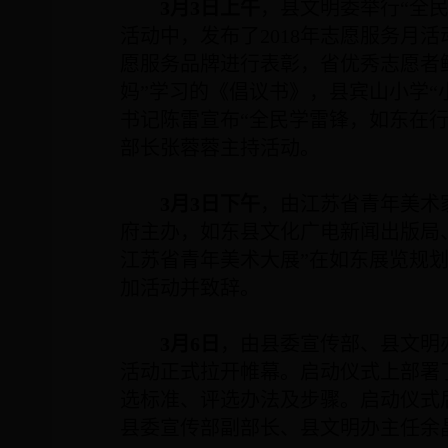
3
月
3
日上午
，县文明委举行“全
活动中，发布了
2018
年志愿服务月活
愿服务品牌进行表彰，省优秀志愿者
妈”学习的《倡议书》，县宾山小学“
书记陈雷宣布“全民学雷锋，如东在
部长张蓉蓉主持活动。
3
月
3
日下午
，由江苏省青年美术
府主办，如东县文化广电新闻出版局
江苏省青年美术大展”在如东展览规
加活动并致辞。
3
月
6
日
，由县委宣传部、县文明
活动正式拉开帷幕。启动仪式上部署
选标准、评选办法及步骤。启动仪式
县委宣传部副部长、县文明办主任余