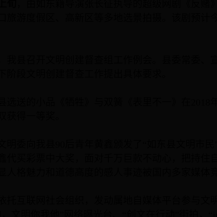
上旬
，由如东籍导演张长征执导的超级网剧《反赌
口旅游度假区、高新区等多地选景拍摄。该剧预计
，我县召开文明创建督查组工作例会。县委常委、
下阶段文明创建督查工作提出具体要求。
县选送的小品《牺牲》与双簧《表里不一》在
2018
双获得一等奖。
文明委向我县
90
后青年黄鑫颁发了“如东县文明市民
鑫代买彩票中大奖，面对千万巨款不动心，把持住
显人格魅力和道德高度的感人事迹被国内多家媒体
依托互联网社会组织，发动属地自媒体平台参与文
拍，文明你我他”网络曝光台、“创文在行动”街拍，“
i