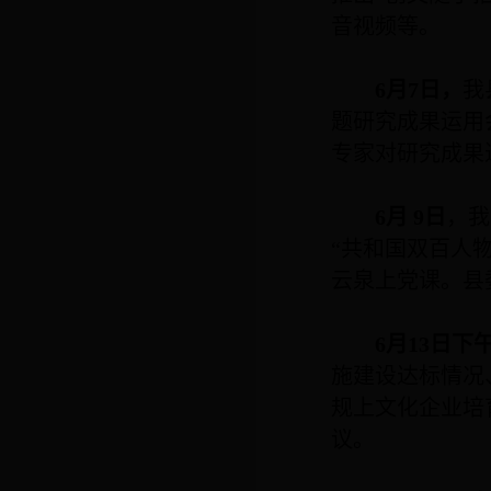
音视频等。
6
月
7
日，
我
题研究成果运用
专家对研究成果
6
月
9
日
，我
“共和国双百人
云泉上党课。县
6
月
13
日下
施建设达标情况
规上文化企业培
议。