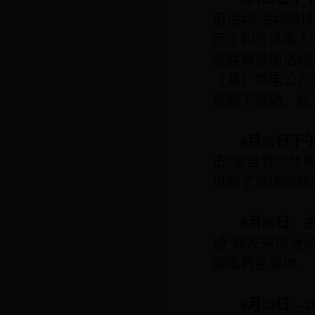
范活动
,
活动通过
示了如东供电人
张蓉蓉参加活动
（县）供电公司
观摩了活动。此
6
月
25
日下
击”全县青少年
讲解了沉迷网络
6
月
26
日
，
通”网友采风活
游度假区等地。
6
月
23
日—
2