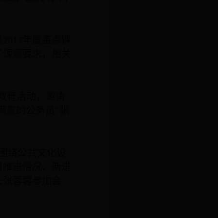
暨
2017
年度重点课
了课题要求，相关
题教育活动，邀请
满意的公务员”张
围绕公共文化设
目推进情况、新进
长张蓉蓉参加会