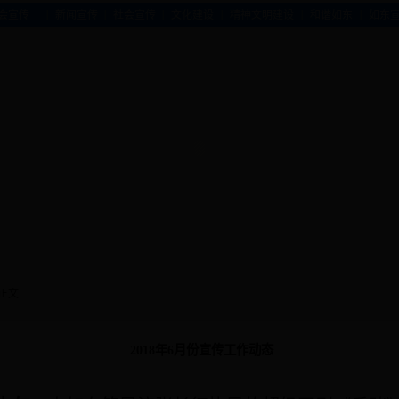
|
|
|
|
|
|
会宣传
新闻宣传
社会宣传
文化建设
精神文明建设
和谐如东
如东
 正文
2018年6月份宣传工作动态