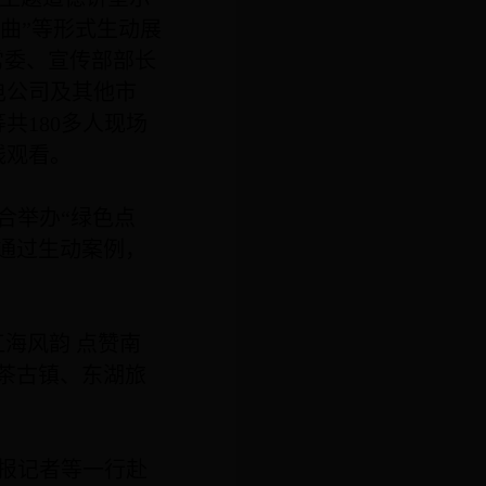
曲”等形式生动展
常委、宣传部部长
电公司及其他市
等共
180
多人现场
线观看。
合举办“绿色点
通过生动案例，
海风韵 点赞南
茶古镇、东湖旅
报记者等一行赴