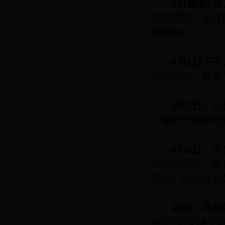
5
月底至
6
月
在栟茶镇、小洋
陆网络。
6
月
1
日下午
参加会议，并就
6
月
2
日，
我
曲艺大赛中双
6
月
6
日，
县
旗和慰问金。黄
操守，用诚信彰
近期，
我县
推出“创文随手