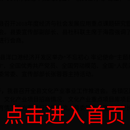
县召开
2018
年度经济与社会发展应用重点课题研究
会。县委宣传部副部长、县社科联主席于海霞强调
进行会商。
县洋口港经济开发区举办“不忘初心 牢记使命”主
物”、全国优秀共产党员、全国劳动模范、全国“人民
委常委、宣传部部长张蓉蓉主持活动。
午，
我县召开全县文化产业事业工作推进会。各镇区
、文化产业项目招商情况、文化产业重点项目库项
点击进入首页
育情况等方面进行汇报交流。县委常委、宣传部部