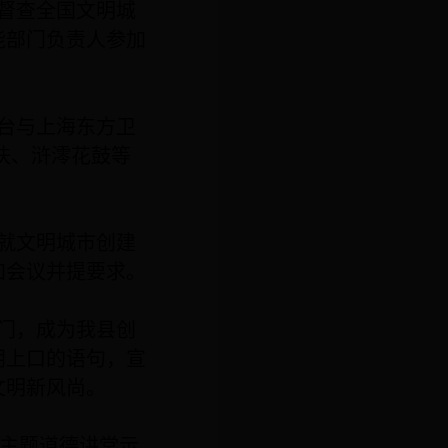
督查全国文明城
能部门负责人参加
台与上海东方卫
伕、浒澪花鼓等
就文明城市创建
加会议并提要求。
门，成为我县创
朗上口的语句，宣
文明新风尚。
”主题道德讲堂示