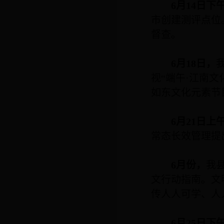
6
月
14
日下
市创建测评点位
督查。
6
月
18
日，
视“端午·江南
如东文化元素节
6
月
21
日上
常态长效管理提
6
月份，
我
文行动指南。文
传人人可学、人
6
月
25
日下