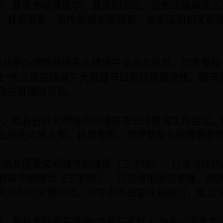
午
，县委书记潘建华，县委副书记、县长沈峻峰深入
。县委常委、宣传部部长张蓉蓉，高新区和相关职
我县举办第四届栟茶古镇端午龙舟文化节，如东电视
文化”长三角古镇端午大直播节目进行直播连线，跳马
目在直播时呈现。
午
，我县召开文明城市创建常态长效管理工作会议，
出相关实施方案。县委常委、宣传部部长张蓉蓉参
县朋友圈里文明城市创建版《三字经》、打油诗成热
明城市创建版《三字经》、打油诗用通俗易懂、朗
人可为的文明习惯，引导市民改变陈规陋习，建立
午
，我县举办如东供电“情系万家灯火 为民一诺千金