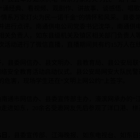
“诵经典、看视频、观剧作、讲故事、谈感悟、唱歌
“情系万家灯火为民一诺千金”的情怀和风采。县委
并进行点评。南通供电公司党委书记沈华，南通供
相关负责人，如东县级机关及镇区相关部门负责人
次活动进行了微信直播，直播期间共有约
15
万人在
午
，县委网信办、县文明办、县教育局、县公安局联
网络安全教育活动启动仪式。县公安局网安大队民警
的危害，现场学生还在“文明上网公约”上签字。
由南通市网信办、县委宣传部主办，濠滨网承办的“江
动走进如东，
20
余名受邀网友先后参观了洋口港、栟
6
日
，县委宣传部、江海晚报、如东电视台、如东日