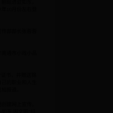
》剧组进驻如东，
今年
10
月份左右登
宣传部部长张蓉蓉
年南通市小戏小品
”证书，并赠送锦
自己的职业和人生
竞相报道。
明创建网上宣传。
n
如东 因文明”抖