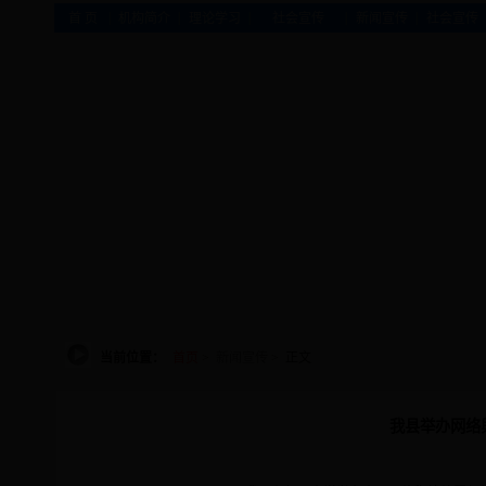
|
|
|
|
|
首 页
机构简介
理论学习
社会宣传
新闻宣传
社会宣传
当前位置：
首页
>
新闻宣传
> 正文
我县举办网络