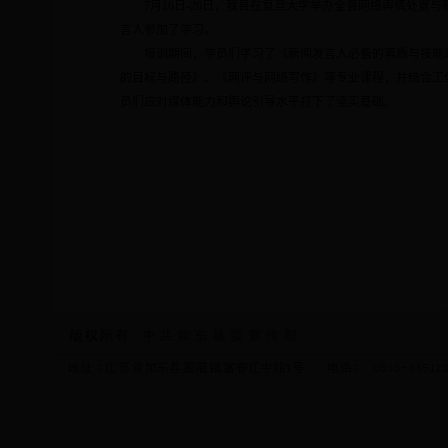
7
月
16
日
-20
日，我县在复旦大学举办全县网络舆情处置与
言人参加了学习。
培训期间，学员们学习了《新闻发言人必备的素质与技能
的目标与路径》、《网评与网络写作》等专业课程，并结合工
员们应对媒体能力和舆论引导水平打下了坚实基础。