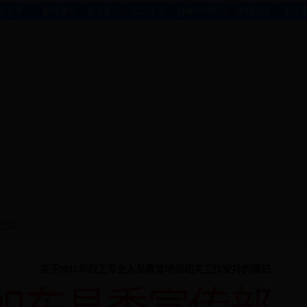
|
|
|
|
|
|
会宣传
新闻宣传
社会宣传
文化建设
精神文明建设
和谐如东
如东
 正文
关于2016年政工专业人员教育培训相关工作安排的通知