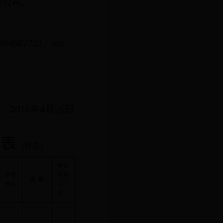
中公布。
584682721
，
邮箱
2016
年4
月26
日
记表
（样表）
参训
移动
时间
邮
箱
电话
(*
年）