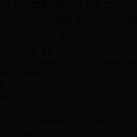
如东县委宣传部
关于政工专业人员教育培训相关工作安排
通
知
级机关各部门、各有关单位：
〔
2016
〕
19
号和通委宣〔
2016
〕
36
号文件精神，
现
作相关事宜通知如下：
象
单位政工专业人员。
排
省专业技术人员继续教育暂行规定》要求，我省政
形式继续教育的时间，初级专业技术人员每人每年