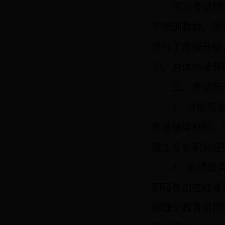
学习考试时
学培训教材、观
进行了改版升级
习。具体办法登
三、考试与
1
、
评前培
参考辅导材料。
政工专业职务任
2
、继续教
即可参加在线考
部理论教育讲师