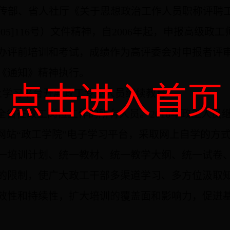
传部、省人社厅《关于思想政治工作人员职称评聘
005]116
号）文件精神，自
2006
年起，申报高级政工
办评前培训和考试，成绩作为高评委会对申报者评
《通知》精神执行。
点击进入首页
上学习平台开展政工专业人员继续教育
全省在政工岗位工作的所有人员。
2016
年政工人员
网站“政工学院”电子学习平台，
采取网上自学的方
一培训计划、统一教材、统一教学大纲、统一试卷
的限制，使广大政工干部多渠道学习、多方位汲取
效性和持续性，扩大培训的覆盖面和影响力，促进