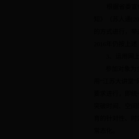
根据省委宣
知》（苏人通
[2
的方式进行，举
2016
年仍按上述
3
、运用网
参加对象为
用“
江苏大讲堂”
要求
进行
，即统
突破时间、空间
育的针对性、时
常态化。