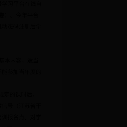
录学习平台在线自
卷）。今年平台
机动态码注册后学
基本内容，适当
不能参加当年度的
规定的课时后，
微信号（江苏省干
培训报名点。
对学