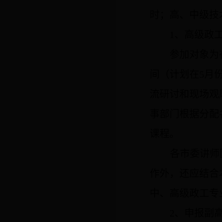
时
；高、中级技
1
、高级政
参加对象为
间（计划在
5
月
流研讨和现场观
事部门根据分配
课程。
各市委讲师
作外，还应结合
中、高级政工专
2
、申报副