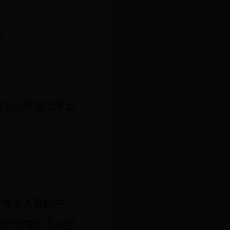
的
将
2016
年政工专业
工专业人员脱产、
累计不得少于
4
0
学