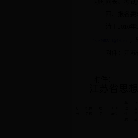
习时间长、考试
四、报名要
请于
2016
年
，
13584682721@139.com
附件：江苏
附件：
江苏省思
单
行
序
机构
姓
工作
位
业
号
名称
名
单位
性
类
质
别