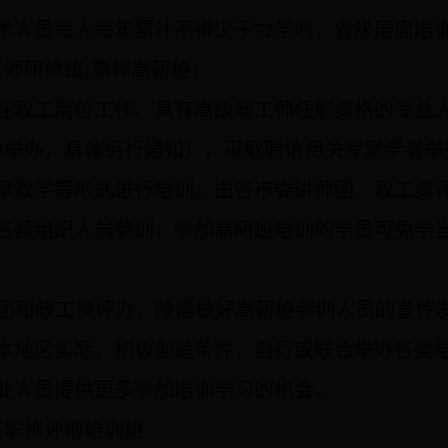
术人员每人每年累计不得少于
72
学时，省级层面培
工师研修班
(
简称高研班
)
在政工岗位工作、具有高级政工师任职资格的专业
份举办，具体另行通知），采取聘请相关专家学者举
摩教学等形式进行培训。由各市委讲师团、政工资
名额组织人员参训，参加高研班培训的学员可免学
团和政工资评办，除需做好高研班参训人员的宣传
本地区实际，积极创造条件，自行或联合举办各类
业人员提供更多参加培训学习的机会。
高职称评前培训班