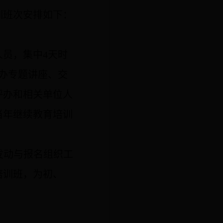
训班次安排如下：
人员，集中
4
天时
办专题讲座、交
评办和相关单位人
当年继续教育培训
发动与报名组织工
培训班，为初、