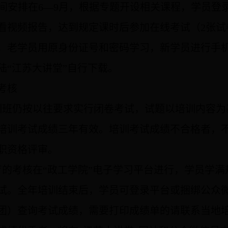
间安排在
6
—
9
月，根据专题开设相关课程，学员登
看视频报告，达到规定课时后参加在线考试（
2
张试
，老学员用原身份证号和密码学习，新学员进行手
陆“江苏大讲堂”自行下载。
考核
训班仍按以往要求实行闭卷考试，试题以培训内容为
培训考试成绩三年有效。培训考试成绩不合格者，
职资格评审。
育的考核在
“
政工学院
”
电子学习平台进行，学员学满
试。
全年培训结束后，学员可登录平台或捆绑公众
团）查询考试成绩，需要打印成绩单的请联系当地