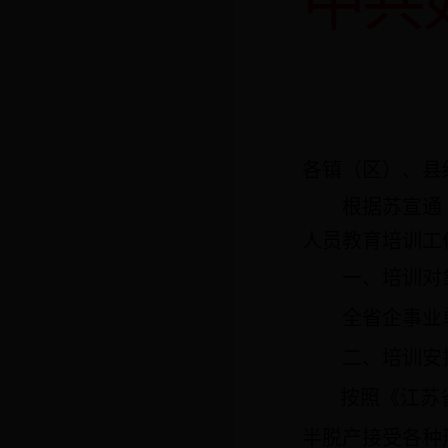
中共
各镇（区）、县
根据苏宣通
人员教育培训工
一、培训对
全省企事业
二、
培训安
按照《江苏
半脱产接受各种