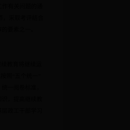
工作有关问题的通
师，采取考评结合
审的要素之一。
继续教育将继续运
式
按照
“
五个统一
”
、统一阅卷标准，
知识，提高继续教
基层政工干部学习