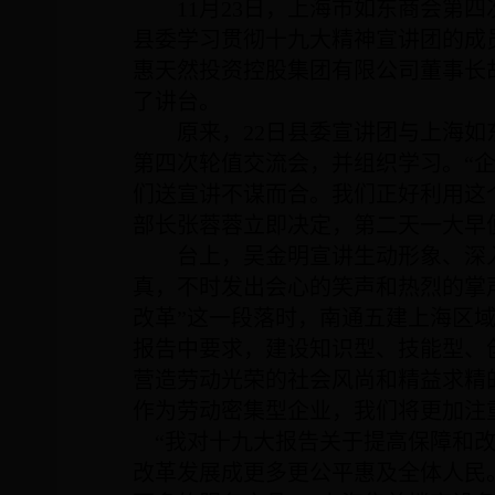
11
月
23
日，上海市如东商会第四
县委学习贯彻十九大精神宣讲团的成
惠天然投资控股集团有限公司董事长
了讲台。
原来，
22
日县委宣讲团与上海如
第四次轮值交流会，并组织学习。“
们送宣讲不谋而合。我们正好利用这
部长张蓉蓉立即决定，第二天一大早
台上，吴金明宣讲生动形象、深
真，不时发出会心的笑声和热烈的掌
改革”这一段落时，南通五建上海区
报告中要求，建设知识型、技能型、
营造劳动光荣的社会风尚和精益求精
作为劳动密集型企业，我们将更加注
“我对十九大报告关于提高保障和
改革发展成更多更公平惠及全体人民