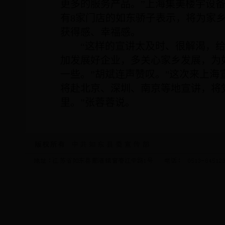
更多的服务产品。”上海集美楼宇设
有
8
家门店的如东骄子表示，将为家
获得感、幸福感。
“这样的宣讲太及时、很解渴，
加发展好企业，多关心家乡发展，为
一些。”胡斌连声赞叹。
"
这次来上海
将赴北京、深圳、南京等地宣讲，将
里。”张蓉蓉说。