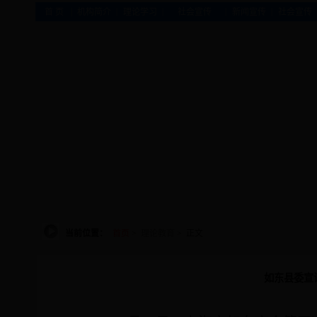
|
|
|
|
|
首 页
机构简介
理论学习
社会宣传
新闻宣传
社会宣传
当前位置：
首页
>
理论教育
> 正文
如东县委宣