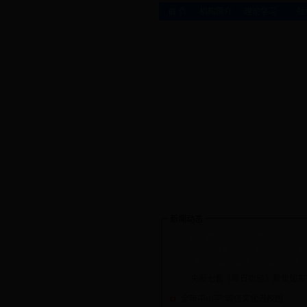
|
|
|
首 页
机构简介
理论学习
社
新闻动态
对不起，图片浏览功能需脚本支持，
浏览器已经设置了禁止脚本运行。请
览器设置中调整有关安全选项
央视七套《每日农经》聚焦如东
全市中小学“诚信文化进校园