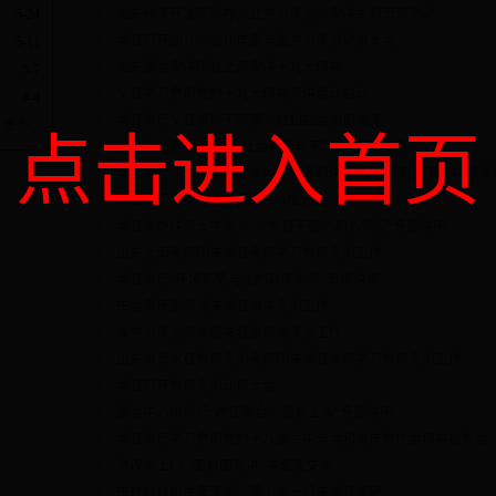
如东经济开发区举办企业党员冬训微宣讲主题示范活动
5-24
我县召开2017—2018年度全县党员冬训动员大会
5-11
如东县委宣讲团赴上海宣讲十九大精神
5-7
全县学习贯彻党的十九大精神宣讲活动启动
4-4
我县举行全县领导干部理论应知应会知识抽考
更多...
点击进入首页
我县举办县委中心组“社会转型与平安法治建设”专题讲座
我县举行扶海大学堂县委中心组专题讲座 探寻新形势下可持续发
我县举行“三堂融合”工作现场推进会
我县举办扶海大学堂——“党员干部的初心追问”专题讲座
山东沂南考察团来我县考察学习党员冬训工作
我县举行“环境形势与法制政策创新”专题讲座
市委宣传部领导来我县督查冬训工作
省党员冬训督查组来我县督查冬训工作
山东省沂水县党员冬训考察团来我县参观学习党员冬训工作
我县召开党员冬训动员大会
县委中心组举行“跨江融合、接轨上海”专题讲座
我县举行学习贯彻党的十八届六中全会和省市党代会精神报告会
送理论上门 面对面宣讲 零距离交流
市社科联副主席李军、曹小龙一行来我县调研