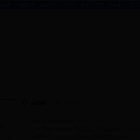
|
|
|
|
|
|
会宣传
新闻宣传
社会宣传
文化建设
精神文明建设
和谐如东
如东
当前位置：
首页
>
理论教育
但您的
您在浏
。
县委中心组举行解放思想大讨论学习交流会
紫
我县召开全县“解放思想、追赶超越，推动高质量发展”大讨论动
5-24
我县举办“乡音传党音 理论零距离”百姓名嘴微宣讲比赛决赛