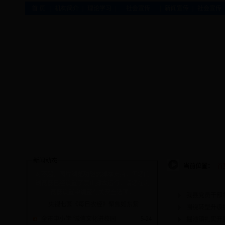
|
|
|
|
|
首 页
机构简介
理论学习
社会宣传
新闻宣传
社会宣传
新闻动态
当前位置：
首
对不起，图片浏览功能需脚本支持，但您的
浏览器已经设置了禁止脚本运行。请您在浏
览器设置中调整有关安全选项。
我县党员干部
央视七套《每日农经》聚焦如东紫
围绕转型升级
全市中小学“诚信文化进校园
5-24
掘港镇扎实开