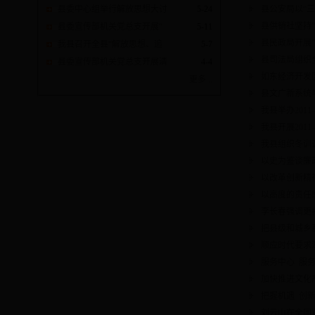
县公安局以“
县委中心组举行解放思想大讨
5-24
县供销社坚持
县委宣传部机关党总支开展“
5-11
县民政局开展
我县召开全县“解放思想、追
5-7
县司法局组织
县委宣传部机关党总支开展清
4-4
如东经济开发
更多...
县文广新系统
我县举办201
我县开展201
我县组织冬训
以史为鉴谈廉
以改革创新精
以高度的责任
李长春强调更
把县级和城乡
顺应时代要求
服务中心 服
加快推进文化
把握机遇 创
刘云山在全国