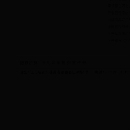
李长春在河北
开创宣传思想
为建设美好江
全国宣传部长会
关于认真组织
关于印发《2