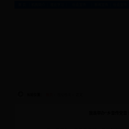
|
|
|
|
|
首 页
机构简介
理论学习
社会宣传
新闻宣传
社会宣传
当前位置：
首页
>
理论教育
> 正文
我县举办“乡音传党音