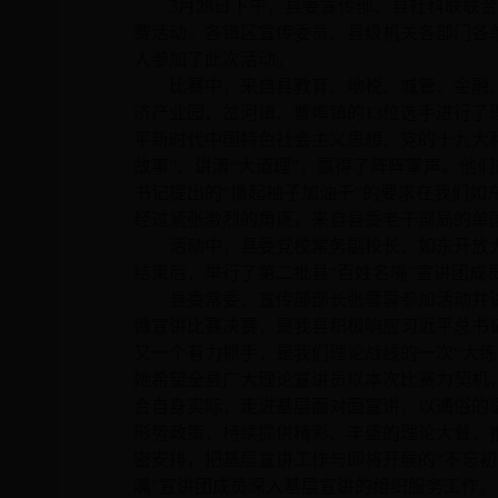
3
月
28
日下午，县委宣传部、县社科联联合
赛活动。各镇区宣传委员、县级机关各部门各单
人参加了此次活动。
比赛中，来自县教育、地税、城管、金融
济产业园、岔河镇、曹埠镇的
13
位选手进行了
平新时代中国特色社会主义思想、党的十九大
故事”、讲清“大道理”，赢得了阵阵掌声。他
书记提出的“撸起袖子加油干”的要求在我们如
经过紧张激烈的角逐，来自县委老干部局的单
活动中，县委党校常务副校长、如东开放
结束后，举行了第二批县“百姓名嘴”宣讲团成
县委常委、宣传部部长张蓉蓉参加活动并讲
微宣讲比赛决赛，是我县积极响应习近平总书记
又一个有力抓手，是我们理论战线的一次“大练兵
她希望全县广大理论宣讲员以本次比赛为契机
合自身实际，走进基层面对面宣讲，以通俗的
形势政策，持续提供精彩、丰盛的理论大餐，
密安排，把基层宣讲工作与即将开展的“不忘初
嘴”宣讲团成员深入基层宣讲的组织服务工作