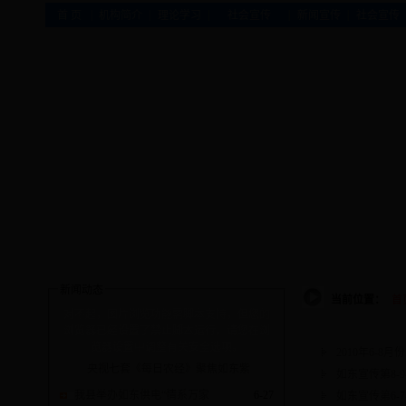
|
|
|
|
|
首 页
机构简介
理论学习
社会宣传
新闻宣传
社会宣传
新闻动态
当前位置：
首
对不起，图片浏览功能需脚本支持，但您的
浏览器已经设置了禁止脚本运行。请您在浏
览器设置中调整有关安全选项。
2010年6-8
央视七套《每日农经》聚焦如东紫
如东宣传第8-
我县举办如东供电“情系万家
6-27
如东宣传第6-