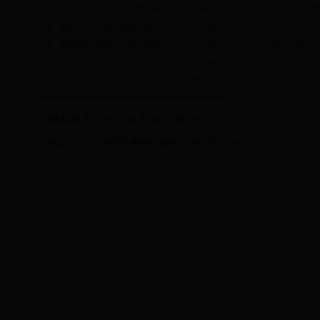
如东宣传第5
我县多部门举办青少年网络安
6-27
如东宣传第3-
潘建华、沈峻峰督查全国文明
6-19
如东宣传第1-
我县举办县委中心组“全面从
5-30
全市中小学“诚信文化进校园
5-24
更多...