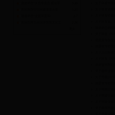
关于转发市委
我县举办“乡音传党音 理论零
3-30
关于转发省委
我县举办中华经典诵读大赛
3-23
关于转发市委
我县举办“全民学雷锋•
3-7
关于转发省、
我县召开全县宣传思想文化工
2-28
我县举办网络
更多...
关于转发《中
县委宣传部党总
县委宣传部党
关于2016
关于转发《中
县委宣传部机
关于组织全省
关于开展201
县委宣传部开展
关于开展全省
关于开展全省
关于开展全省
关于继续开展
关于开展全省