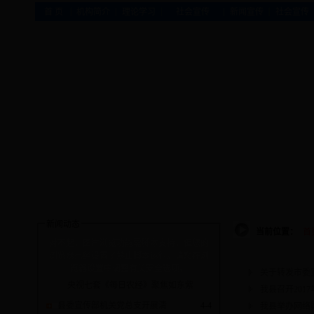
|
|
|
|
|
首 页
机构简介
理论学习
社会宣传
新闻宣传
社会宣传
新闻动态
当前位置：
首
对不起，图片浏览功能需脚本支持，但您的
浏览器已经设置了禁止脚本运行。请您在浏
览器设置中调整有关安全选项。
关于转发市委
央视七套《每日农经》聚焦如东紫
我县召开20
县委宣传部机关党总支开展清
4-4
我县举办网络